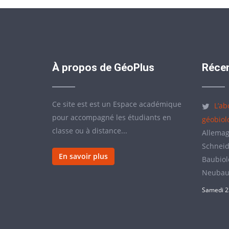
À propos de GéoPlus
Récen
Ce site est est un Espace académique
L’ab
pour accompagné les étudiants en
géobiol
classe ou à distance...
Allemag
Schneide
En savoir plus
Baubiolo
Neubau
Samedi 2