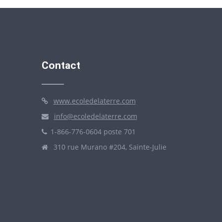
Contact
www.ecoledelaterre.com
info@ecoledelaterre.com
1-866-776-0604 poste 701
310 rue Murano #204, Sainte-Julie