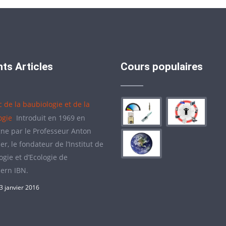
ts Articles
Cours populaires
c de la baubiologie et de la
ogie
Introduit en 1969 en
ne par le Professeur Anton
r, le fondateur de l’Institut de
gie et d’Ecologie de
ern IBN.
3 janvier 2016