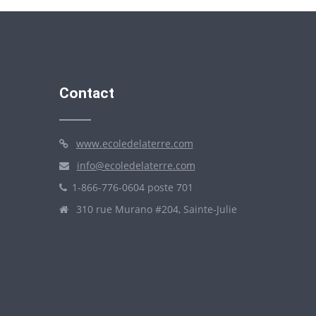
Contact
www.ecoledelaterre.com
info@ecoledelaterre.com
1-866-776-0604 poste 701
310 rue Murano #204, Sainte-Julie