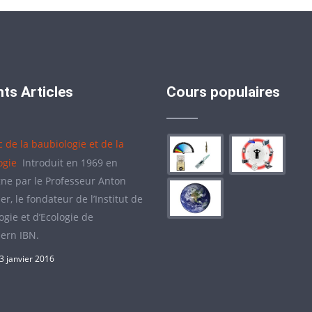
ts Articles
Cours populaires
c de la baubiologie et de la
ogie
Introduit en 1969 en
ne par le Professeur Anton
r, le fondateur de l’Institut de
gie et d’Ecologie de
ern IBN.
3 janvier 2016