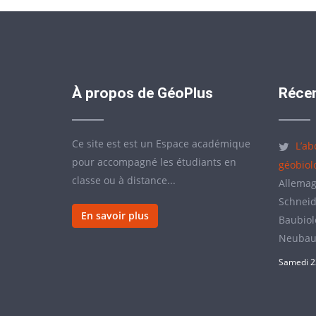
À propos de GéoPlus
Récen
Ce site est est un Espace académique
L’ab
pour accompagné les étudiants en
géobiol
classe ou à distance...
Allemag
Schneide
En savoir plus
Baubiolo
Neubau
Samedi 2